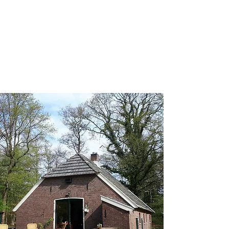
Eenvoudig
Ik ben aanwezig, ik klink, ik
speel, ik heel, ik luister en
van daaruit verbind ik me
met jou.