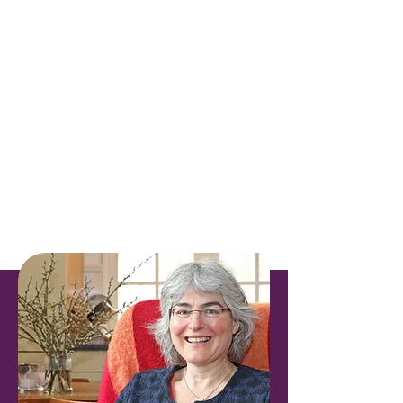
door me te ontwikkelen als
klankcoach en specialist op het
gebied van stembevrijding.
Daarnaast speel ik graag samen
met anderen en verzorg
verbindende optredens (lees
er
hier
meer over). Ik treed
graag op bij speciale
gelegenheden die om muziek
vragen.