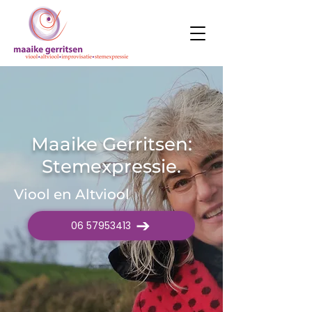
Maaike Gerritsen:
Stemexpressie.
Viool en Altviool
06 57953413