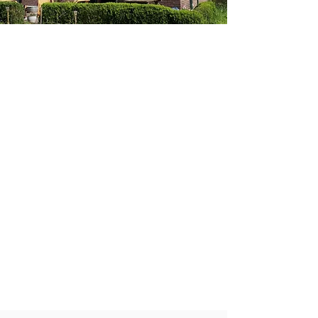
Mijn praktijkruimte
In mijn eigen praktijkruimte
in Heino begeleid ik mensen
persoonlijk. Hier ontvang ik
je op een veilige, rustige plek
in de natuur. Dat is de ideale
plek om ruimte voor jezelf te
creëren via een individuele
sessie stembevrijding of
klankcoaching. Hierbij
begeleid ik je met een goed
luisterend oor en veel
levenservaring.