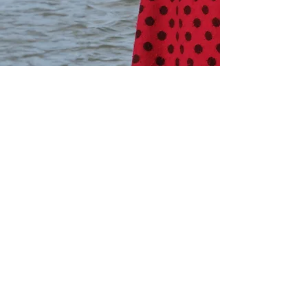
Over mij
Bezig zijn met muziek en klank
is een enorme rijkdom in mijn
leven. Al mijn hele leven speelt
muziek een belangrijke rol, van
de eerste viool die ik leende tot
mijn afstuderen aan het
conservatorium in 1988. Altijd
heb ik van muziek mijn werk
gemaakt. Niet alleen door een
eigen lespraktijk voor
vioollessen te starten, maar ook