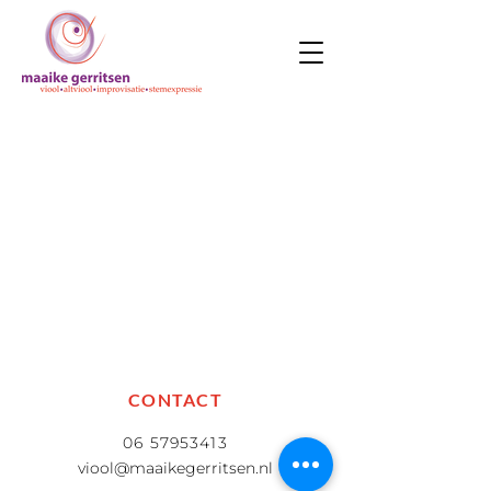
Dank je wel voor je
bericht!
Ik neem zo snel mogelijk
contact met je op.
CONTACT
06 57953413
viool@maaikegerritsen.nl